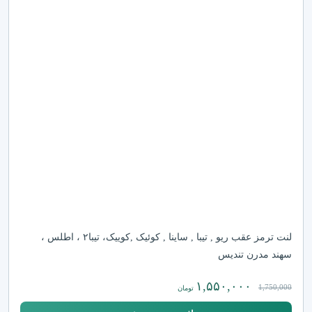
لنت ترمز عقب ریو , تیبا , ساینا , کوئیک ,کوییک، تیبا۲ ، اطلس ،
سهند مدرن تندیس
۱,۵۵۰,۰۰۰
1,750,000
تومان