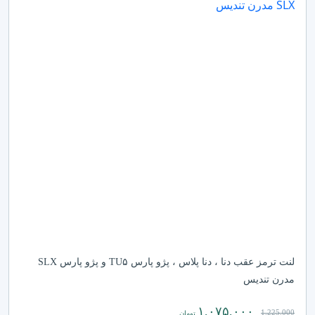
لنت ترمز عقب دنا ، دنا پلاس ، پژو پارس TU۵ و پژو پارس SLX
مدرن تندیس
۱,۰۷۵,۰۰۰
1,225,000
تومان