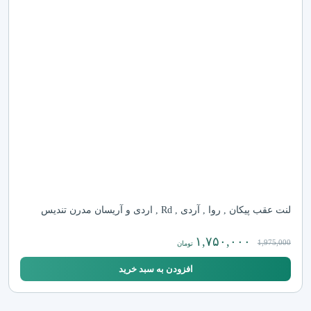
لنت عقب پیکان , روا , آردی , Rd , اردی و آریسان مدرن تندیس
۱,۷۵۰,۰۰۰
1,975,000
تومان
افزودن به سبد خرید