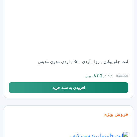
لنت جلو پیکان , روا , آردی , Rd , اردی مدرن تندیس
۸۳۵,۰۰۰
930,000
تومان
افزودن به سبد خرید
فروش ویژه