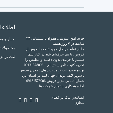
اطلاعا
خرید امن اینترنتی، همراه با پشتیبانی ۲۴
اخبار و مق
ساعته در ۷ روز هفته.
محصولات
ما در تمام مراحل خرید تا خدمات پس از
فروش، با تیم حرفه‌ای خود در کنار شما
لنت ترمز
هستیم تا خریدی بدون دغدغه و مطمئن را
تجربه کنید.
/ تلفن پشتیبانی : 09131578006
توزیع عمده لنت ترمز برند های( مدرن تندیس
، سوپر لایف ،وندا ، جهان لنت در استان یزد
شماره تماس مدیر فروش 09131578006
آماده همکاری با تمام شرکت ها
ایساتیس یدک در فضای
مجازی