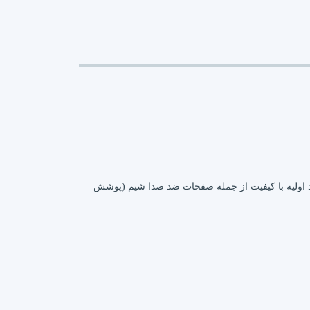
برای ترمز گیری نرم و بی صدا با مواد اولیه با کیفیت از جمله صفحات ضد صدا شیم (پوشش