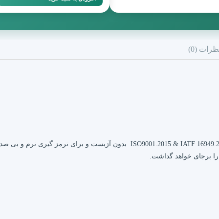
بود.
است.
ظرات (0)
لنت ترمز جلو آزرا مدرن تندیس بر اساس گواهینامه ISO9001:2015 & IATF 16949:2016 
را برجای خواهد گداشت.