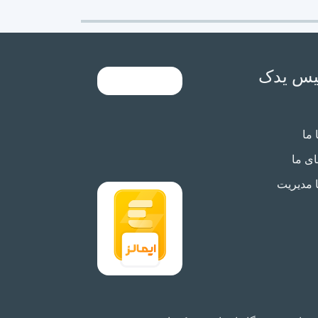
یس یدک
 ما
ی ما
ا مدیریت