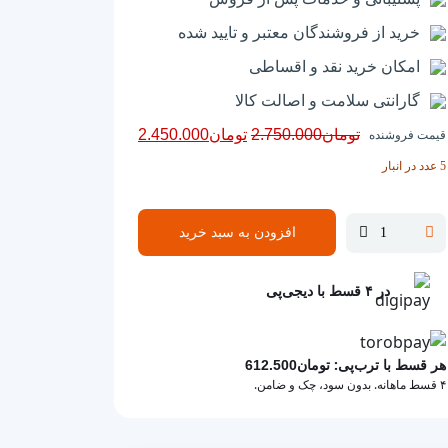
خرید از فروشندگان معتبر و تایید شده
امکان خرید نقد و اقساطی
گارانتی سلامت و اصالت کالا
قیمت
قیمت
تومان
2.750.000
تومان
2.450.000
قیمت فروشنده
اصلی
فعلی
5 عدد در انبار
تومان2.750.000
تومان2.450.000
بود.
است.
افزودن به سبد خرید
لنت
ترمز
جلو
در ۴ قسط با دیجی‌پی
آزرا
برند
مدرن
هر قسط با ترب‌پی:
تومان
612.500
۴ قسط ماهانه. بدون سود، چک و ضامن.
تندیس
عدد