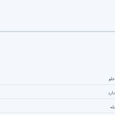
جلو
دارد
بله