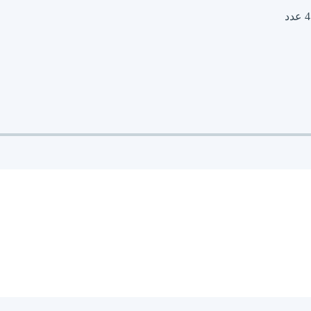
4 عدد
بدون آزبست, ترمز گیری نرم, دوام مناسب
دیسکی
ایران