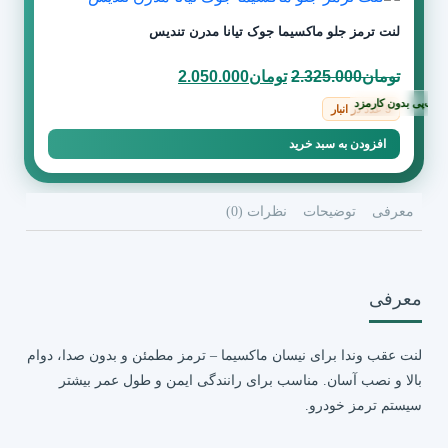
لنت ترمز جلو ماکسیما جوک تیانا مدرن تندیس
قیمت
قیمت
تومان
2.325.000
تومان
2.050.000
اصلی
فعلی
رب‌پی بدون کارمزد
5 عدد در انبار
تومان2.325.000
تومان2.050.000
افزودن به سبد خرید
بود.
است.
معرفی
توضیحات
نظرات (0)
معرفی
لنت عقب وندا برای نیسان ماکسیما – ترمز مطمئن و بدون صدا، دوام
بالا و نصب آسان. مناسب برای رانندگی ایمن و طول عمر بیشتر
سیستم ترمز خودرو.