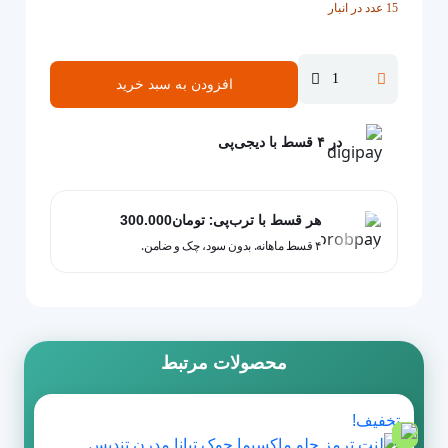
15 عدد در انبار
تومان1.250.000
توم
بود.
است.
افزودن به سبد خرید
لنت
ترمز
عقب
در ۴ قسط با دیجی‌پی
نیسان
ماکسیما
برند
هر قسط با ترب‌پی:
تومان
300.000
وندا
۴ قسط ماهانه. بدون سود، چک و ضامن.
عدد
محصولات مرتبط
تخفیف!