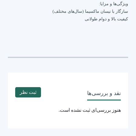
ویژگی‌ها و مزایا:
سازگار با نیسان ماکسیما (سال‌های مختلف)
کیفیت بالا و دوام طولانی
کاهش لرزش و صدا هنگام ترمزگیری
مقاومت در برابر حرارت و سایش
نصب آسان و بدون نیاز به تغییرات اضافی
با انتخاب لنت عقب ماکسیما وندا، ترمزگیری مطمئن و رانندگی امن
را تجربه کنید و طول عمر سیستم ترمز خودروی خود را افزایش دهید.
ثبت نظر
نقد و بررسی‌ها
هنوز بررسی‌ای ثبت نشده است.