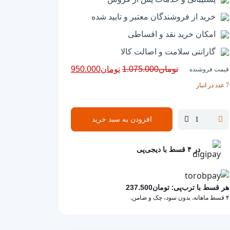
خرید از فروشندگان معتبر و تایید شده
امکان خرید نقد و اقساطی
گارانتی سلامت و اصالت کالا
قیمت
قیمت
تومان
1.075.000
تومان
950.000
قیمت فروشنده
اصلی
فعلی
7 عدد در انبار
تومان1.075.000
تومان950.000
بود.
است.
افزودن به سبد خرید
لنت
ترمز
عقب
در ۴ قسط با دیجی‌پی
پرایدمدرن
تندیس
عدد
هر قسط با ترب‌پی:
تومان
237.500
۴ قسط ماهانه. بدون سود، چک و ضامن.