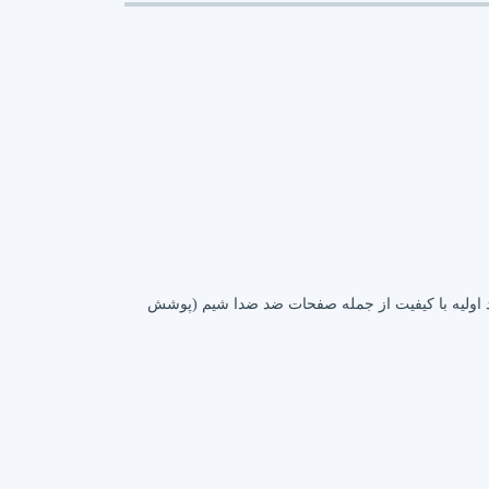
برای ترمز گیری نرم و بی صدا با مواد اولیه با کیفیت از جمله صفحات ضد ضدا شیم (پوشش