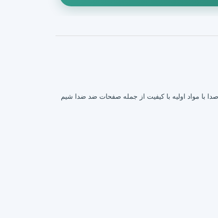
ISO90 بدون آزبست و برای ترمز گیری نرم و بی صدا با مواد اولیه با کیفیت از جمله صفحات ضد ضدا شیم