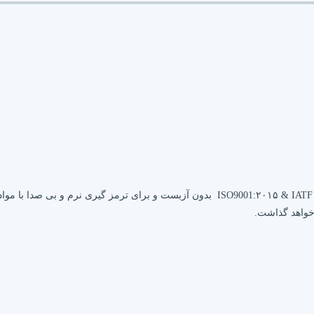
محصولات مدرن تندیس بر اساس گواهینامه ISO9001:۲۰۱۵ & IATF ۱۶۹۴۹:۲۰۱۶ بدون آزبست و 
خواهد گذاشت.