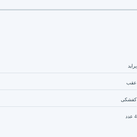
پراید
عقب
کفشکی
4 عدد
دارد