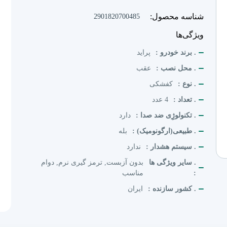
شناسه محصول:
2901820700485
ویژگی‌ها
. برند خودرو :
پراید
. محل نصب :
عقب
. نوع :
کفشکی
. تعداد :
4 عدد
. تکنولوژِی ضد صدا :
دارد
. طبیعی(ارگونومیک) :
بله
. سیستم هشدار :
ندارد
. سایر ویژگی ها
بدون آزبست, ترمز گیری نرم, دوام
:
مناسب
. کشور سازنده :
ایران