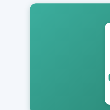
یمت
علی
1.
تومان850.000
ست.