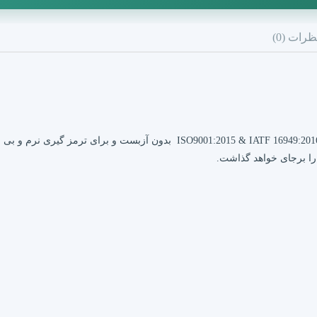
ظرات (0)
لنت ترمز عقب پراید مدرن تندیس بر اساس گواهینامه 01:2015 & IATF 16949:2016
را برجای خواهد گذاشت.