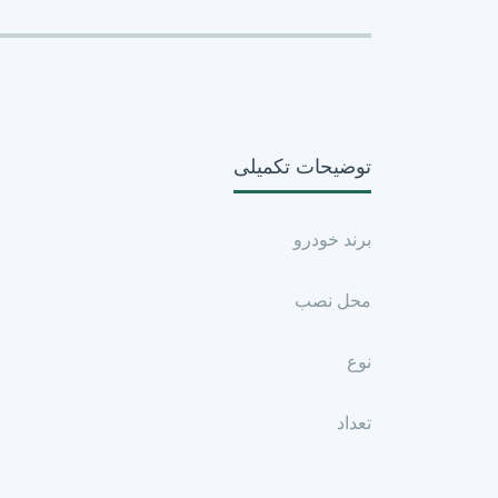
توضیحات تکمیلی
برند خودرو
محل نصب
نوع
تعداد
تکنولوژِی ضد صدا